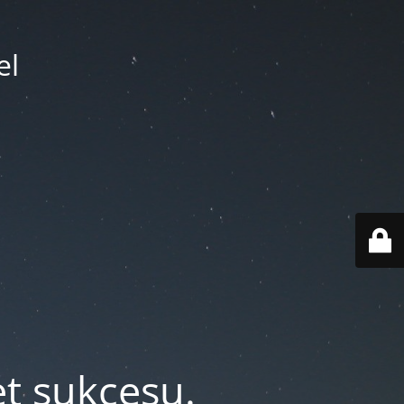
el
et sukcesu.