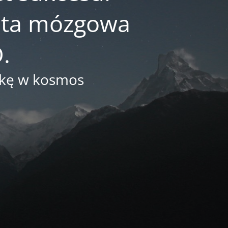
reta mózgowa
.
arkę w kosmos