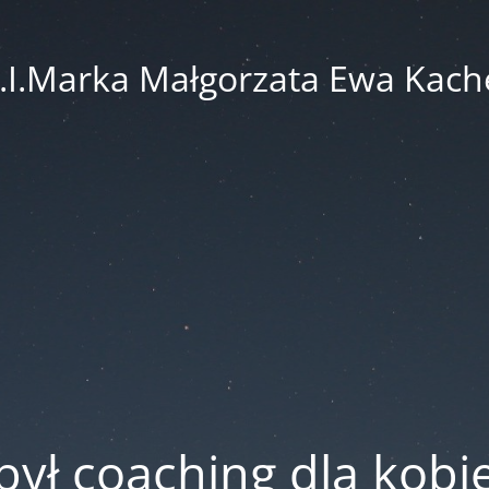
.I.Marka Małgorzata Ewa Kach
był coaching dla kobi