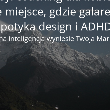
e miejsce, gdzie gala
spotyka design i ADHD
na inteligencja wyniesie Twoja M