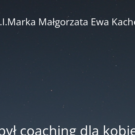
.I.Marka Małgorzata Ewa Kach
był coaching dla kobi