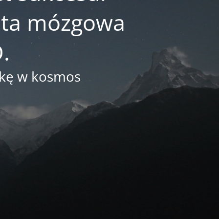
reta mózgowa
.
arkę w kosmos