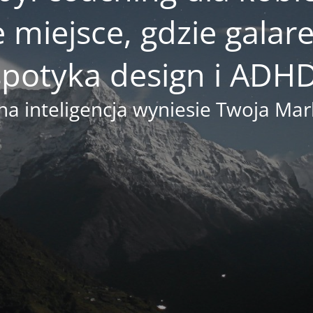
e miejsce, gdzie gala
spotyka design i ADHD
na inteligencja wyniesie Twoja M