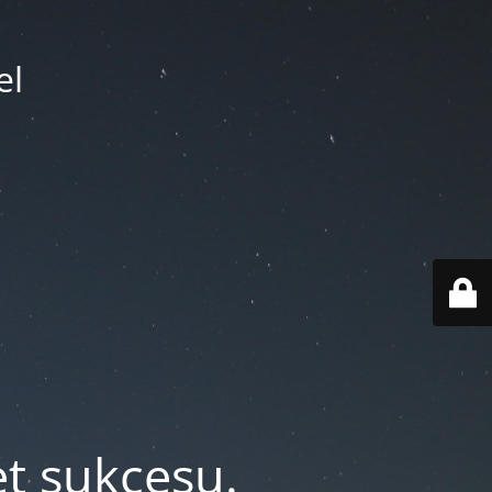
el
et sukcesu.