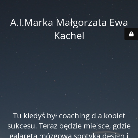
A.I.Marka Małgorzata Ewa
Kachel
Tu kiedyś był coaching dla kobiet
sukcesu. Teraz będzie miejsce, gdzie
galareta mózgowa spotyka design i