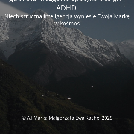
ADHD.
Niech sztuczna inteligencja wyniesie Twoja Markę
w kosmos
© A.I.Marka Małgorzata Ewa Kachel 2025