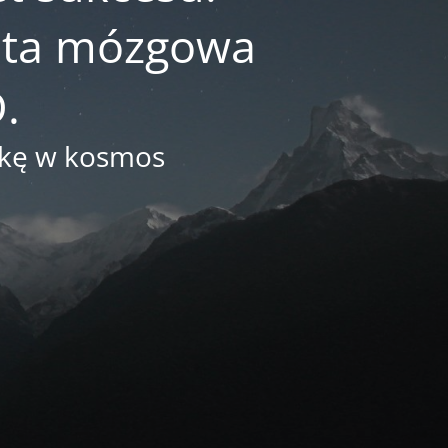
reta mózgowa
.
arkę w kosmos