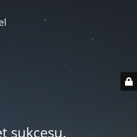
el
et sukcesu.