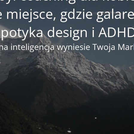
e miejsce, gdzie gala
spotyka design i ADHD
na inteligencja wyniesie Twoja M