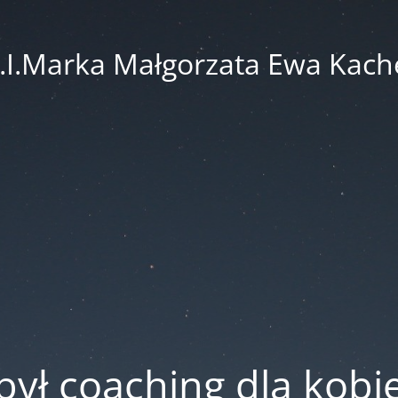
.I.Marka Małgorzata Ewa Kach
był coaching dla kobi