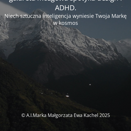
ADHD.
Niech sztuczna inteligencja wyniesie Twoja Markę
w kosmos
© A.I.Marka Małgorzata Ewa Kachel 2025