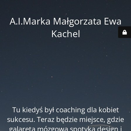
A.I.Marka Małgorzata Ewa
Kachel
Tu kiedyś był coaching dla kobiet
sukcesu. Teraz będzie miejsce, gdzie
galareta mózgowa spotyka design i