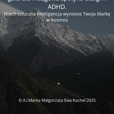
ADHD.
Niech sztuczna inteligencja wyniesie Twoja Markę
w kosmos
© A.I.Marka Małgorzata Ewa Kachel 2025