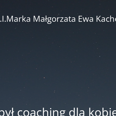
.I.Marka Małgorzata Ewa Kach
był coaching dla kobi