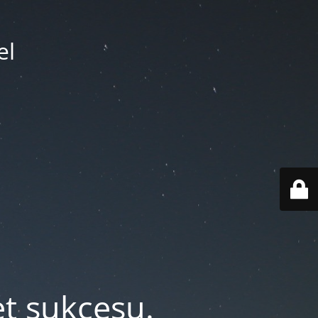
el
et sukcesu.