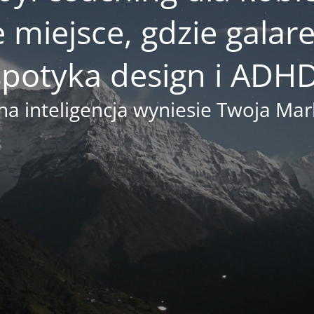
e miejsce, gdzie gala
spotyka design i ADHD
na inteligencja wyniesie Twoja M