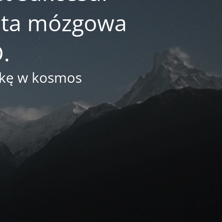
reta mózgowa
.
arkę w kosmos