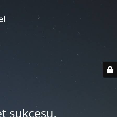
el
et sukcesu.