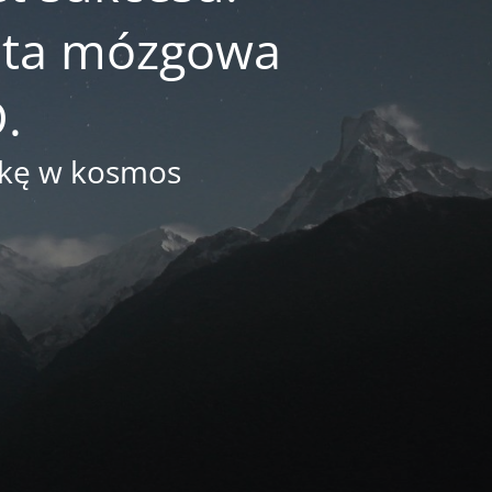
reta mózgowa
.
arkę w kosmos