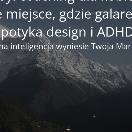
e miejsce, gdzie gala
spotyka design i ADHD
na inteligencja wyniesie Twoja M