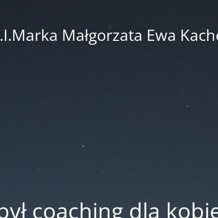
.I.Marka Małgorzata Ewa Kach
był coaching dla kobi