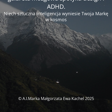
ADHD.
Niech sztuczna inteligencja wyniesie Twoja Markę
w kosmos
© A.I.Marka Małgorzata Ewa Kachel 2025