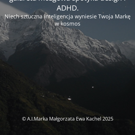
ADHD.
Niech sztuczna inteligencja wyniesie Twoja Markę
w kosmos
© A.I.Marka Małgorzata Ewa Kachel 2025