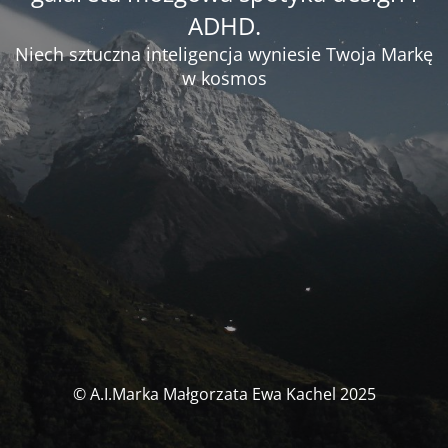
ADHD.
Niech sztuczna inteligencja wyniesie Twoja Markę
w kosmos
© A.I.Marka Małgorzata Ewa Kachel 2025