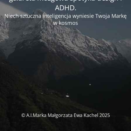
ADHD.
Niech sztuczna inteligencja wyniesie Twoja Markę
w kosmos
© A.I.Marka Małgorzata Ewa Kachel 2025