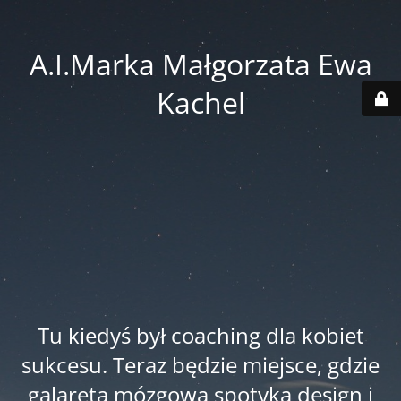
A.I.Marka Małgorzata Ewa
Kachel
Tu kiedyś był coaching dla kobiet
sukcesu. Teraz będzie miejsce, gdzie
galareta mózgowa spotyka design i