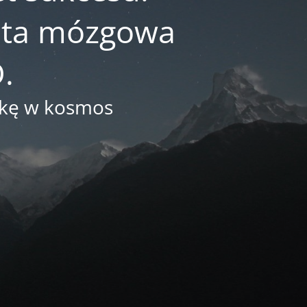
reta mózgowa
.
arkę w kosmos