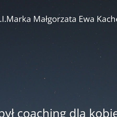
.I.Marka Małgorzata Ewa Kach
był coaching dla kobi