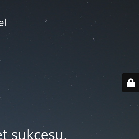
el
et sukcesu.