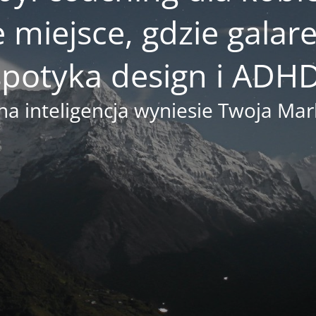
e miejsce, gdzie gala
spotyka design i ADHD
na inteligencja wyniesie Twoja M